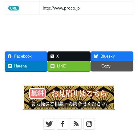
http://www.proco.jp
URL
Facebook
X
Bluesky
Hatena
LINE
Copy