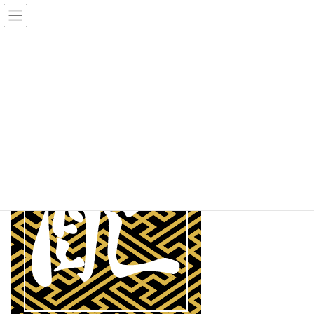
コ
ナ
ン
ビ
テ
ゲ
ン
ー
運営会社
ツ
シ
に
ョ
移
ン
HOME
配布職人について
運営会社
動
に
移
動